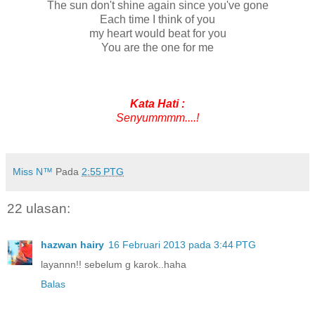
The sun don't shine again since you've gone
Each time I think of you
my heart would beat for you
You are the one for me
Kata Hati :
Senyummmm....!
.
Miss N™
Pada
2:55 PTG
22 ulasan:
hazwan hairy
16 Februari 2013 pada 3:44 PTG
layannn!! sebelum g karok..haha
Balas