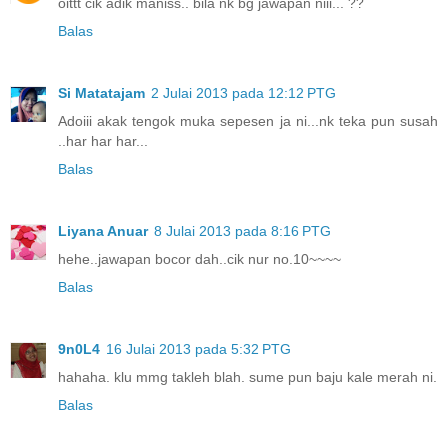
oittt cik adik maniss.. bila nk bg jawapan niii... ??
Balas
Si Matatajam
2 Julai 2013 pada 12:12 PTG
Adoiii akak tengok muka sepesen ja ni...nk teka pun susah
..har har har...
Balas
Liyana Anuar
8 Julai 2013 pada 8:16 PTG
hehe..jawapan bocor dah..cik nur no.10~~~~
Balas
9n0L4
16 Julai 2013 pada 5:32 PTG
hahaha. klu mmg takleh blah. sume pun baju kale merah ni.
Balas