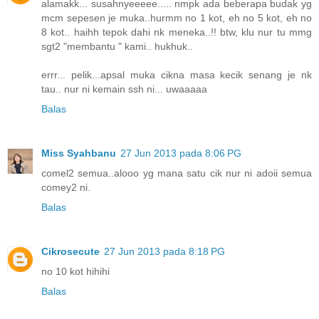
alamakk... susahnyeeeee..... nmpk ada beberapa budak yg
mcm sepesen je muka..hurmm no 1 kot, eh no 5 kot, eh no
8 kot.. haihh tepok dahi nk meneka..!! btw, klu nur tu mmg
sgt2 "membantu " kami.. hukhuk..
errr... pelik...apsal muka cikna masa kecik senang je nk
tau.. nur ni kemain ssh ni... uwaaaaa
Balas
Miss Syahbanu
27 Jun 2013 pada 8:06 PG
comel2 semua..alooo yg mana satu cik nur ni adoii semua
comey2 ni.
Balas
Cikrosecute
27 Jun 2013 pada 8:18 PG
no 10 kot hihihi
Balas