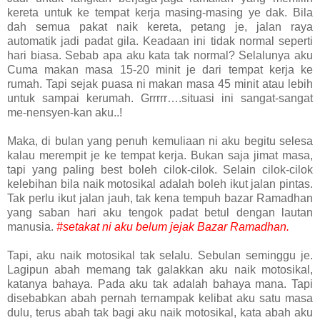
kereta untuk ke tempat kerja masing-masing ye dak. Bila
dah semua pakat naik kereta, petang je, jalan raya
automatik jadi padat gila. Keadaan ini tidak normal seperti
hari biasa. Sebab apa aku kata tak normal? Selalunya aku
Cuma makan masa 15-20 minit je dari tempat kerja ke
rumah. Tapi sejak puasa ni makan masa 45 minit atau lebih
untuk sampai kerumah. Grrrrr….situasi ini sangat-sangat
me-nensyen-kan aku..!
Maka, di bulan yang penuh kemuliaan ni aku begitu selesa
kalau merempit je ke tempat kerja. Bukan saja jimat masa,
tapi yang paling best boleh cilok-cilok. Selain cilok-cilok
kelebihan bila naik motosikal adalah boleh ikut jalan pintas.
Tak perlu ikut jalan jauh, tak kena tempuh bazar Ramadhan
yang saban hari aku tengok padat betul dengan lautan
manusia.
#setakat ni aku belum jejak Bazar Ramadhan.
Tapi, aku naik motosikal tak selalu. Sebulan seminggu je.
Lagipun abah memang tak galakkan aku naik motosikal,
katanya bahaya. Pada aku tak adalah bahaya mana. Tapi
disebabkan abah pernah ternampak kelibat aku satu masa
dulu, terus abah tak bagi aku naik motosikal, kata abah aku