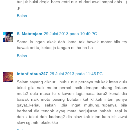
tunjuk bukti deqla baca entri nur ni dari awal smpai abis.. )
;p
Balas
Si Matatajam
29 Julai 2013 pada 10:40 PG
Sama la ngan akak..dah lama tak bawak motor..bila try
bawak ari tu, ketaq ja tangan ni..ha ha ha
Balas
intanfirdaus247
29 Julai 2013 pada 11:45 PG
Salam sayang ciknur…huhu..nur percaya tak kak intan dulu
takut gila naik motor..pernah naik dengan abang firdaus
mula2 dulu masa tu x kawen lagi..masa baru2 kenal..dia
bawak naik moto pusing bulatan kat kl..kak intan punya
gayat..keriau sakan ..dia ingat muhung..rupanya bila
berhenti dia tengok ayaq mata berjujuran..hahah…tapi la
dah x takut dah..kadang2 dia slow kak intan kata ish awat
slow sgt nih..ekekekke