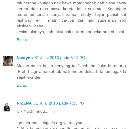
tak berapa konfiden nak bawa motor sebab dah biasa bawa
kereta dan rasa bawa kereta lebih selamat.. Kenangan
merempit terlalu banyak zaman study. Tayar pancit kat
highway, enjin mati tiba-tiba dan jadi superman sbb
eksiden.. hehe..
kesimpulannya, dah takut nak naik motor sekarang ni.. hihi
Balas
Nastyna
31 Julai 2013 pada 5:14 PG
Makan masa boleh kenyang tak? hehehe (joke boroboro)
;P eh I lagi lama kot tak naik motor, dekat 8 tahun jugak la
sejak eksiden.
Balas
RIZZNA
31 Julai 2013 pada 7:23 PG
Cik Nur,!!! rindu..... ♡
jgn merempit, ibgatla org yg trsayang.
CiM tk bemoto gi keje pun ttp merempit. tp klau gi bazar or