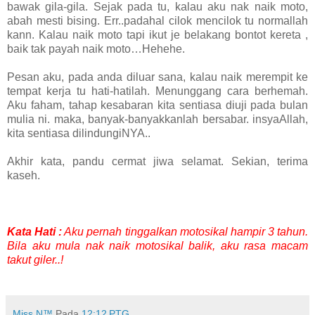
bawak gila-gila. Sejak pada tu, kalau aku nak naik moto,
abah mesti bising. Err..padahal cilok mencilok tu normallah
kann. Kalau naik moto tapi ikut je belakang bontot kereta ,
baik tak payah naik moto…Hehehe.
Pesan aku, pada anda diluar sana, kalau naik merempit ke
tempat kerja tu hati-hatilah. Menunggang cara berhemah.
Aku faham, tahap kesabaran kita sentiasa diuji pada bulan
mulia ni. maka, banyak-banyakkanlah bersabar. insyaAllah,
kita sentiasa dilindungiNYA..
Akhir kata, pandu cermat jiwa selamat. Sekian, terima
kaseh.
Kata Hati :
Aku pernah tinggalkan motosikal hampir 3 tahun.
Bila aku mula nak naik motosikal balik, aku rasa macam
takut giler..!
.
Miss N™
Pada
12:12 PTG