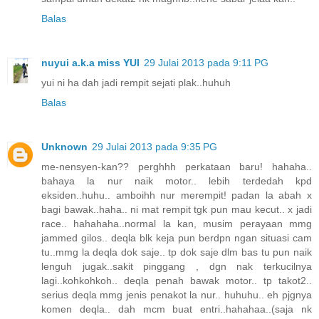
Balas
nuyui a.k.a miss YUI
29 Julai 2013 pada 9:11 PG
yui ni ha dah jadi rempit sejati plak..huhuh
Balas
Unknown
29 Julai 2013 pada 9:35 PG
me-nensyen-kan?? perghhh perkataan baru! hahaha..
bahaya la nur naik motor.. lebih terdedah kpd
eksiden..huhu.. amboihh nur merempit! padan la abah x
bagi bawak..haha.. ni mat rempit tgk pun mau kecut.. x jadi
race.. hahahaha..normal la kan, musim perayaan mmg
jammed gilos.. deqla blk keja pun berdpn ngan situasi cam
tu..mmg la deqla dok saje.. tp dok saje dlm bas tu pun naik
lenguh jugak..sakit pinggang , dgn nak terkucilnya
lagi..kohkohkoh.. deqla penah bawak motor.. tp takot2..
serius deqla mmg jenis penakot la nur.. huhuhu.. eh pjgnya
komen deqla.. dah mcm buat entri..hahahaa..(saja nk