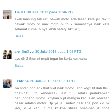
Tie HT
30 Julai 2013 pada 11:46 PG
akak lansung tak reti bawak moto ada lesen kete jer..takut
bawak moto or naik moto ni..tp x semestinya naik kete
selamat cuma % nya lebih safety sikit je :)
Balas
are_lin@yu
30 Julai 2013 pada 1:05 PTG
ayu dh 2 thun ni rmpit tegar ke kerja nur.haha
Balas
LYAfrina
30 Julai 2013 pada 6:01 PTG
lya sndiri pon agk tkut sikit naik motor.. sbb kdg2 kt dah tlalu
bhati-hati.. tp kenderaa2 lain tu.. selalu perlekehkan
penunggang motor.. kbykan y jd mangsa kecuaian kderaan
besar adalah motor.. tp ye la.. mde2 naik apa pon klo nk
jadi, jd je kan.. cuma kt kna stiasa bhati-hati & boda