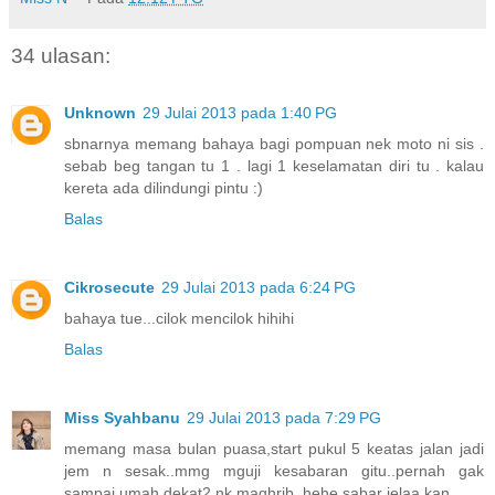
34 ulasan:
Unknown
29 Julai 2013 pada 1:40 PG
sbnarnya memang bahaya bagi pompuan nek moto ni sis .
sebab beg tangan tu 1 . lagi 1 keselamatan diri tu . kalau
kereta ada dilindungi pintu :)
Balas
Cikrosecute
29 Julai 2013 pada 6:24 PG
bahaya tue...cilok mencilok hihihi
Balas
Miss Syahbanu
29 Julai 2013 pada 7:29 PG
memang masa bulan puasa,start pukul 5 keatas jalan jadi
jem n sesak..mmg mguji kesabaran gitu..pernah gak
sampai umah dekat2 nk maghrib..hehe sabar jelaa kan..