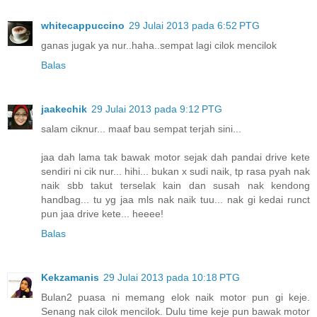
whitecappuccino
29 Julai 2013 pada 6:52 PTG
ganas jugak ya nur..haha..sempat lagi cilok mencilok
Balas
jaakechik
29 Julai 2013 pada 9:12 PTG
salam ciknur... maaf bau sempat terjah sini...
jaa dah lama tak bawak motor sejak dah pandai drive kete
sendiri ni cik nur... hihi... bukan x sudi naik, tp rasa pyah nak
naik sbb takut terselak kain dan susah nak kendong
handbag... tu yg jaa mls nak naik tuu... nak gi kedai runct
pun jaa drive kete... heeee!
Balas
Kekzamanis
29 Julai 2013 pada 10:18 PTG
Bulan2 puasa ni memang elok naik motor pun gi keje.
Senang nak cilok mencilok. Dulu time keje pun bawak motor