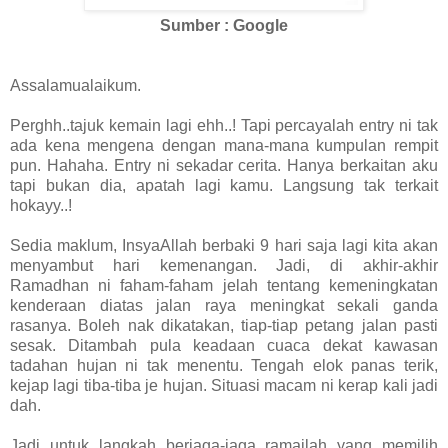
Sumber : Google
Assalamualaikum.
Perghh..tajuk kemain lagi ehh..! Tapi percayalah entry ni tak
ada kena mengena dengan mana-mana kumpulan rempit
pun. Hahaha. Entry ni sekadar cerita. Hanya berkaitan aku
tapi bukan dia, apatah lagi kamu. Langsung tak terkait
hokayy..!
Sedia maklum, InsyaAllah berbaki 9 hari saja lagi kita akan
menyambut hari kemenangan. Jadi, di akhir-akhir
Ramadhan ni faham-faham jelah tentang kemeningkatan
kenderaan diatas jalan raya meningkat sekali ganda
rasanya. Boleh nak dikatakan, tiap-tiap petang jalan pasti
sesak. Ditambah pula keadaan cuaca dekat kawasan
tadahan hujan ni tak menentu. Tengah elok panas terik,
kejap lagi tiba-tiba je hujan. Situasi macam ni kerap kali jadi
dah.
Jadi untuk langkah berjaga-jaga ramailah yang memilih