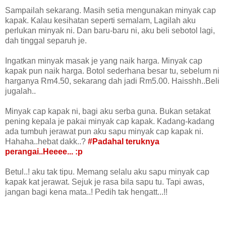
Sampailah sekarang. Masih setia mengunakan minyak cap
kapak. Kalau kesihatan seperti semalam, Lagilah aku
perlukan minyak ni. Dan baru-baru ni, aku beli sebotol lagi,
dah tinggal separuh je.
Ingatkan minyak masak je yang naik harga. Minyak cap
kapak pun naik harga. Botol sederhana besar tu, sebelum ni
harganya Rm4.50, sekarang dah jadi Rm5.00. Haisshh..Beli
jugalah..
Minyak cap kapak ni, bagi aku serba guna. Bukan setakat
pening kepala je pakai minyak cap kapak. Kadang-kadang
ada tumbuh jerawat pun aku sapu minyak cap kapak ni.
Hahaha..hebat dakk..?
#Padahal teruknya
perangai..Heeee... :p
Betul..! aku tak tipu. Memang selalu aku sapu minyak cap
kapak kat jerawat. Sejuk je rasa bila sapu tu. Tapi awas,
jangan bagi kena mata..! Pedih tak hengatt...!!