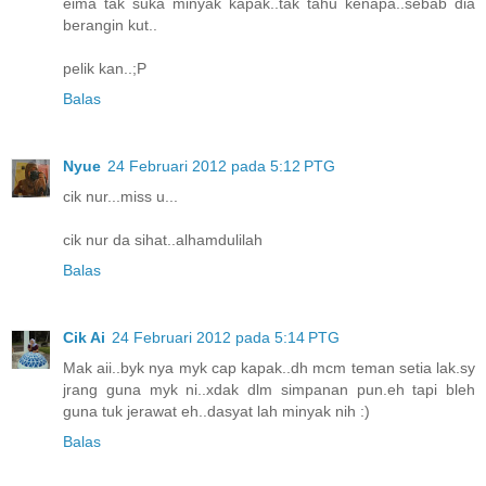
eima tak suka minyak kapak..tak tahu kenapa..sebab dia
berangin kut..
pelik kan..;P
Balas
Nyue
24 Februari 2012 pada 5:12 PTG
cik nur...miss u...
cik nur da sihat..alhamdulilah
Balas
Cik Ai
24 Februari 2012 pada 5:14 PTG
Mak aii..byk nya myk cap kapak..dh mcm teman setia lak.sy
jrang guna myk ni..xdak dlm simpanan pun.eh tapi bleh
guna tuk jerawat eh..dasyat lah minyak nih :)
Balas