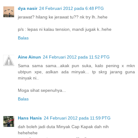
dya nasir
24 Februari 2012 pada 6:48 PTG
jerawat? hilang ke jerawat tu?? nk try lh..hehe
p/s : lepas ni kalau tension, mandi jugak k..hehe
Balas
Aine Ainun
24 Februari 2012 pada 11:52 PTG
Sama sama sama...akak pun suka, kalo pening x mkn
ubtpun xpe, aslkan ada minyak... tp skrg jarang guna
minyak ni..
Moga sihat sepenuhya...
Balas
Hans Hanis
24 Februari 2012 pada 11:59 PTG
dah boleh jadi duta Minyak Cap Kapak dah nih
hehehehe