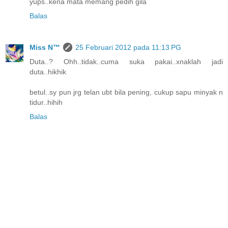
yups..kena mata memang pedih gila
Balas
Miss N™
25 Februari 2012 pada 11:13 PG
Duta..? Ohh..tidak..cuma suka pakai..xnaklah jadi
duta..hikhik
betul..sy pun jrg telan ubt bila pening, cukup sapu minyak n
tidur..hihih
Balas