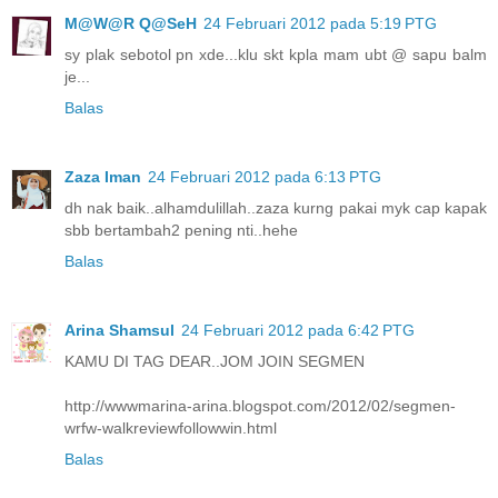
M@W@R Q@SeH
24 Februari 2012 pada 5:19 PTG
sy plak sebotol pn xde...klu skt kpla mam ubt @ sapu balm
je...
Balas
Zaza Iman
24 Februari 2012 pada 6:13 PTG
dh nak baik..alhamdulillah..zaza kurng pakai myk cap kapak
sbb bertambah2 pening nti..hehe
Balas
Arina Shamsul
24 Februari 2012 pada 6:42 PTG
KAMU DI TAG DEAR..JOM JOIN SEGMEN
http://wwwmarina-arina.blogspot.com/2012/02/segmen-
wrfw-walkreviewfollowwin.html
Balas