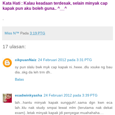
Kata Hati : Kalau keadaan terdesak, selain minyak cap
kapak pun aku boleh guna.. ^__^
.
Miss N™
Pada
3:19 PTG
17 ulasan:
cikpuanNaiz
24 Februari 2012 pada 3:31 PTG
sy pun slalu bwk myk cap kapak ni..heee..dlu xsuke ng bau
dia..skg da leh trm dh..
Balas
ecadwinkyasha
24 Februari 2012 pada 3:39 PTG
lah...hantu minyak kapak sungguh!..sama dgn kwn eca
lah..klu nak study smpai lewat mlm (terutama nak dekat
exam)..letak minyak kapak jdi penyegar.muahahaha....