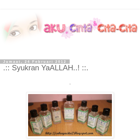
Jumaat, 24 Februari 2012
.:: Syukran YaALLAH..! ::.
.